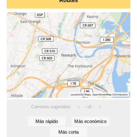
Routes
Caminos sugeridos:
-
of
-
<
>
Más rápido
Más económico
Más corta